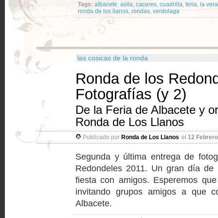
Tags:
albacete
,
avila
,
caceres
,
cuadrilla
,
feria
,
la vera
ronda de los llanos
,
rondas
,
verdolaga
las cosicas de la ronda
Ronda de los Redond
Fotografías (y 2)
De la Feria de Albacete y o
Ronda de Los Llanos
Publicado por
Ronda de Los Llanos
el
12 Febrero
Segunda y última entrega de fotog
Redondeles 2011. Un gran día de m
fiesta con amigos. Esperemos que
invitando grupos amigos a que c
Albacete.