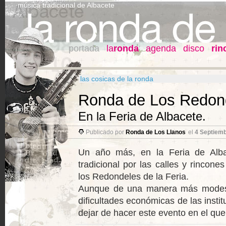
música tradicional de Albacete
portada
la
ronda
agenda
disco
rin
las cosicas de la ronda
Ronda de Los Redon
En la Feria de Albacete.
Publicado por
Ronda de Los Llanos
el
4 Septiemb
Un año más, en la Feria de Alba
tradicional por las calles y rincone
los Redondeles de la Feria.
Aunque de una manera más modest
dificultades económicas de las insti
dejar de hacer este evento en el que 