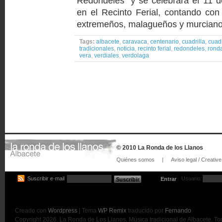
Redondeles” y se celebrará el 11 
en el Recinto Ferial, contando con 
extremeños, malagueños y murcianos,
Tags:
albacete
,
caravaca
,
centenario
,
cuadrilla
,
cuadr
tradicionales
,
noticia
,
recinto ferial
,
redondeles
,
rond
vera
,
verdiales
,
verdolaga
© 2010 La Ronda de los Llanos
Quiénes somos
|
Aviso legal / Creat
Suscribir e·mail
Usuario:
Entrar
Creado con
Wordpress
| Tema
WP Remix
traducido por
Fernando
.
Copyright 2026. La Ronda de Los Llanos. Música tradicional de Albacete. T