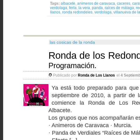
Tags:
albacete
,
animeros de caravaca
,
caceres
,
cara
verdolaga
,
feria
,
la vera
,
panda
,
raíces de málaga
,
re
llanos
,
ronda redondeles
,
verdolaga
,
villanueva de l
las cosicas de la ronda
Ronda de los Redon
Programación.
Publicado por
Ronda de Los Llanos
el
4 Septiemb
Ya está todo preparado para que
septiembre de 2010, a partir de 
comience la Ronda de Los Red
Albacete.
Los grupos que nos acompañarán es
· Animeros de Caravaca · Murcia.
· Panda de Verdiales “Raíces de Mál