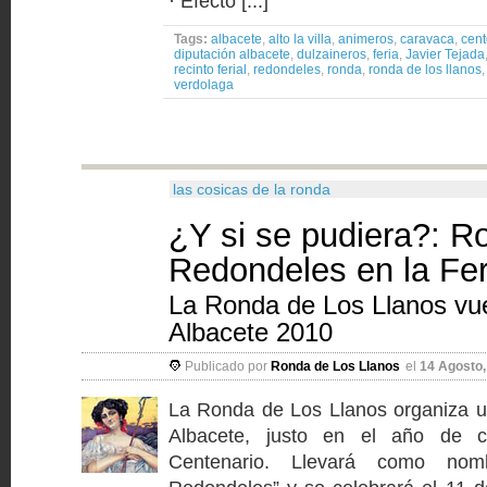
· Efecto [...]
Tags:
albacete
,
alto la villa
,
animeros
,
caravaca
,
cent
diputación albacete
,
dulzaineros
,
feria
,
Javier Tejada
recinto ferial
,
redondeles
,
ronda
,
ronda de los llanos
verdolaga
las cosicas de la ronda
¿Y si se pudiera?: R
Redondeles en la Fer
La Ronda de Los Llanos vue
Albacete 2010
Publicado por
Ronda de Los Llanos
el
14 Agosto,
La Ronda de Los Llanos organiza u
Albacete, justo en el año de 
Centenario. Llevará como no