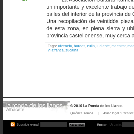
un importante y excelente trabajo d
bailes del interior de la provincia de 
Una recopilación de veintidós pieza
de esta zona, en plena sierra y ub
provincia castellonense, muy cerca a l
Tags:
atzeneta
,
bureos
,
culla
,
ludiente
,
maestrat
,
mae
vilafranca
,
zucaina
© 2010 La Ronda de los Llanos
Quiénes somos
|
Aviso legal / Creat
Suscribir e·mail
Usuario:
Entrar