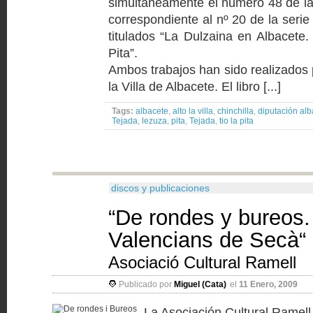
simultáneamente el número 48 de la
correspondiente al nº 20 de la serie
titulados “La Dulzaina en Albacete.
Pita”.
Ambos trabajos han sido realizados p
la Villa de Albacete. El libro [...]
Tags:
albacete
,
alto la villa
,
chinchilla
,
diputación alb
Tejada
,
lezuza
,
pita
,
Tejada
,
tio la pita
discos y publicaciones
“De rondes y bureos.
Valencians de Secà“
Asociació Cultural Ramell
Publicado por
Miguel (Cata)
el
11 Enero, 2009
La Asociación Cultural Ramell,