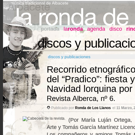
música tradicional de Albacete
portada
la
ronda
agenda
disco
rin
discos y publicaci
discos y publicaciones
Recorrido etnográfico
del “Pradico”: fiesta y
Navidad lorquina por
Revista Alberca, nº 6.
Publicado por
Ronda de Los Llanos
el
11 Marzo, 
(Por María Luján Ortega, 
Arte y Tomás García Martínez Licen
Los compañeros y amigos Tomás G