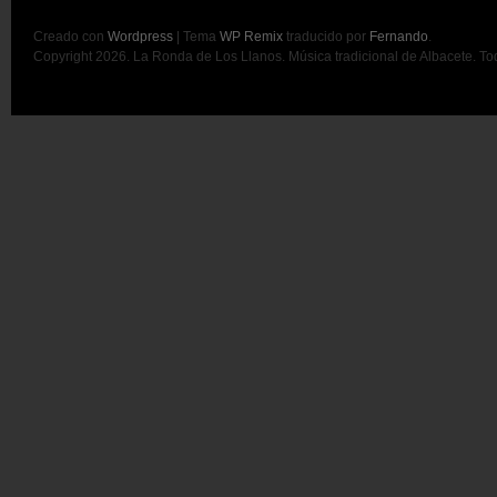
Creado con
Wordpress
| Tema
WP Remix
traducido por
Fernando
.
Copyright 2026. La Ronda de Los Llanos. Música tradicional de Albacete. T