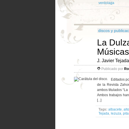
verdolaga
discos y publica
La Dulz
Músicas 
J. Javier Tejad
Publicado por
Ro
Editados po
de la Revista Zahor
ambos titulados “La 
Ambos trabajos han s
[...]
Tags:
albacete
,
alto
Tejada
,
lezuza
,
pita