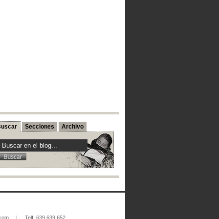
uscar
Secciones
Archivo
.com
|
Telf: 639 639 652