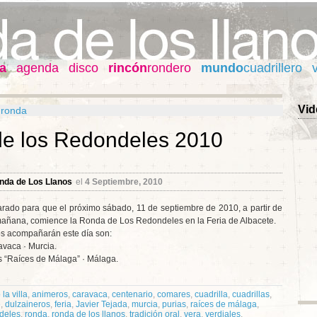
a
agenda
disco
rincón
rondero
mundo
cuadrillero
Vid
a ronda
e los Redondeles 2010
nda de Los Llanos
el
4 Septiembre, 2010
arado para que el próximo sábado, 11 de septiembre de 2010, a partir de
 mañana, comience la Ronda de Los Redondeles en la Feria de Albacete.
s acompañarán este día son:
avaca · Murcia.
s “Raíces de Málaga” · Málaga.
 la villa
,
animeros
,
caravaca
,
centenario
,
comares
,
cuadrilla
,
cuadrillas
,
e
,
dulzaineros
,
feria
,
Javier Tejada
,
murcia
,
purias
,
raíces de málaga
,
deles
,
ronda
,
ronda de los llanos
,
tradición oral
,
vera
,
verdiales
,