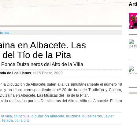
Art
ciones
aina en Albacete. Las
del Tío de la Pita
a Ponce Dulzaineros del Alto de la Villa
nda de Los Llanos
el
15 Enero, 2009
r la Diputación de Albacete, salen a la luz simultáneamente el número 48
a y un disco correspondiente al nº 20 de la serie Tradición y Cultura,
Dulzaina en Albacete. Las Músicas del Tío de la Pita”.
ido realizados por los Dulzaineros del Alto la Villa de Albacete. El libro
 la villa
,
chinchilla
,
diputación albacete
,
dulzaina
,
dulzaineros
,
Javier
,
Tejada
,
tio la pita