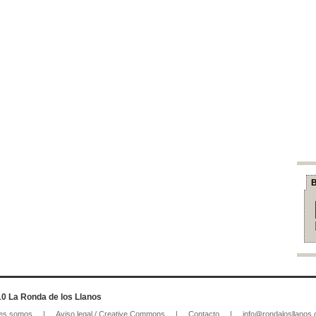
B
0 La Ronda de los Llanos
es somos
|
Aviso legal / Creative Commons
|
Contacto
|
info@rondalosllanos