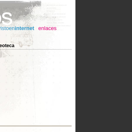
vistoen
internet
enlaces
eoteca