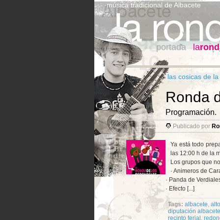
música tradicional de Albacete
portada
la
rond
las cosicas de l
Ronda d
Programación.
Publicado por
Ro
Ya está todo prep
las 12:00 h de la
Los grupos que no
· Animeros de Car
· Panda de Verdiale
· Efecto [...]
Tags:
albacete
,
alto
diputación albacet
recinto ferial
,
redon