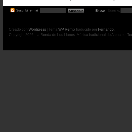
Suscribir e·mail
Usuario:
Entrar
Creado con
Wordpress
| Tema
WP Remix
traducido por
Fernando
.
Copyright 2026. La Ronda de Los Llanos. Música tradicional de Albacete. T