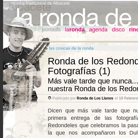
música tradicional de Albacete
portada
la
ronda
agenda
disco
rin
las cosicas de la ronda
Ronda de los Redond
Fotografías (1)
Más vale tarde que nunca...
nuestra Ronda de los Redo
Publicado por
Ronda de Los Llanos
el
10 Febrero
Dicen que más vale tarde que nu
primera entrega de las fotogra
Redondeles que celebramos la pasa
la que nos acompañaron los Dulza