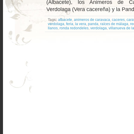
(Albacete), los Animeros de Ca
Verdolaga (Vera cacereña) y la Panda
Tags:
albacete
,
animeros de caravaca
,
caceres
,
cara
verdolaga
,
feria
,
la vera
,
panda
,
raíces de málaga
,
re
llanos
,
ronda redondeles
,
verdolaga
,
villanueva de l