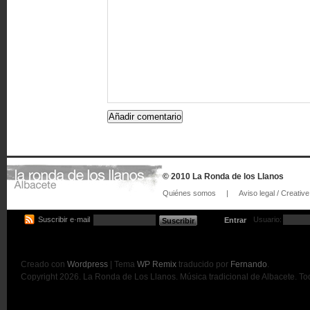
© 2010 La Ronda de los Llanos
Quiénes somos
|
Aviso legal / Creat
Suscribir e·mail
Usuario:
Entrar
Creado con
Wordpress
| Tema
WP Remix
traducido por
Fernando
.
Copyright 2026. La Ronda de Los Llanos. Música tradicional de Albacete. T