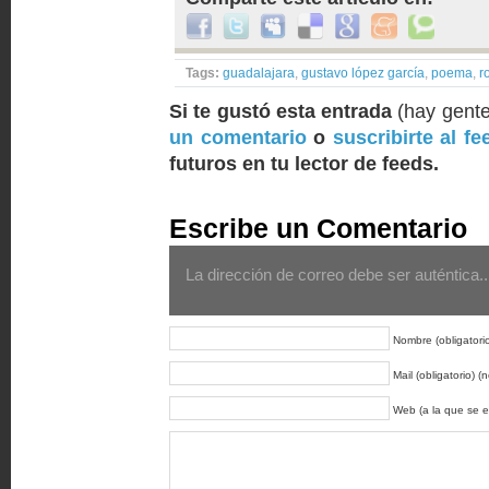
Tags:
guadalajara
,
gustavo lópez garcía
,
poema
,
r
Si te gustó esta entrada
(hay gent
un comentario
o
suscribirte al fe
futuros en tu lector de feeds.
Escribe un Comentario
La dirección de correo debe ser auténtica... 
Nombre (obligatori
Mail (obligatorio) (n
Web (a la que se 