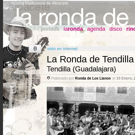
música tradicional de Albacete
portada
la
ronda
agenda
disco
rin
0
visto en internet
La Ronda de Tendilla
Tendilla (Guadalajara)
Publicado por
Ronda de Los Llanos
el
10 Enero, 