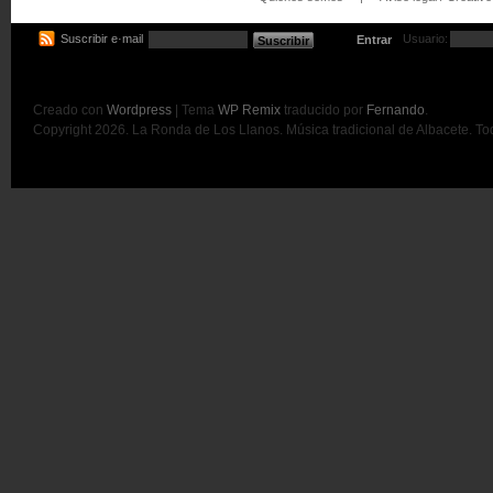
Suscribir e·mail
Usuario:
Entrar
Creado con
Wordpress
| Tema
WP Remix
traducido por
Fernando
.
Copyright 2026. La Ronda de Los Llanos. Música tradicional de Albacete. T