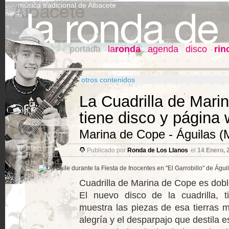
música tradicional de Albacete
portada
la
ronda
agenda
disco
rin
otros contenidos
La Cuadrilla de Mari
tiene disco y página
Marina de Cope - Águilas (
Publicado por
Ronda de Los Llanos
el
14 Enero, 
Cuadrilla de Marina de Cope es doble
El nuevo disco de la cuadrilla, t
muestra las piezas de esa tierras m
alegría y el desparpajo que destila es