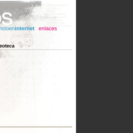
vistoen
internet
enlaces
eoteca