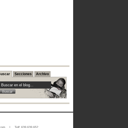
uscar
Secciones
Archivo
.com
|
Telf: 639 639 652