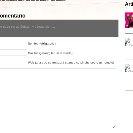
Art
Comentario
o debe ser auténtica... y pórtate bien....
Nombre (obligatorio)
Mail (obligatorio) (no será visible)
Web (a la que se enlazará cuando se pinche sobre tu nombre)