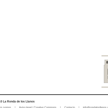
B
0 La Ronda de los Llanos
es somos
|
Aviso legal / Creative Commons
|
Contacto
|
info@rondalosllanos