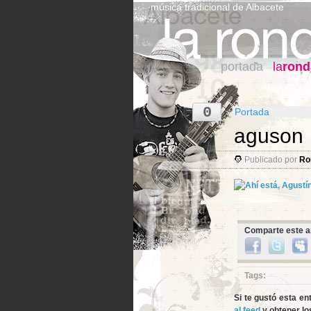
música tradicional de Albacete
portada
la
rond
0
Portada
aguson
Publicado por
Ro
Comparte este ar
Tags:
Si te gustó esta en
al feed
y obtener los