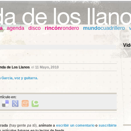
a
agenda
disco
rincón
rondero
mundo
cuadrillero
Vid
nda de Los Llanos
el
11 Mayo, 2010
tículo en:
trada
(hay gente
pa tó
),
anímate a
escribir un comentario
o
suscribirte
 artículos futuros en tu lector de feeds.